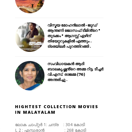
വിസ്മയ മോഹൻലാൽ -ജൂഡ്
ആന്തണി ജോസഫ് ടീമിൻ്റെ "
തുടക്കം " ആഗസ്റ്റ് ഏഴിന്
തിയേറ്ററുകളിൽ എത്തും .
ട്രെയിലർ പുറത്തിറങ്ങി .
സംവിധായകൻ ആദി
ബാലകൃഷ്ണൻ്റെ അമ്മ റിട്ട. ടീച്ചർ
വി.എസ്. രാജമ്മ (76)
അന്തരിച്ചു .
HIGHTEST COLLECTION MOVIES
IN MALAYALAM
ലോക ചാപ്റ്റർ 1: ചന്ദ്ര : 304 കോടി
L 2 : എമ്പുരാൻ : 268 കോടി