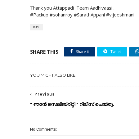
Thank you Attappadi Team Aadhivaasi .
#Packup #sohanroy #SarathAppani #vijeeshmani
Tags :
SHARE THIS
Share it
Tweet
YOU MIGHT ALSO LIKE
Previous
" ഞാൻ സെലിബ്രിറ്റി " റിലീസ് ചെയ്തു.
No Comments: