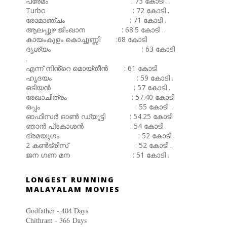
പ്രേമം : 73 കോടി .
Turbo : 72 കോടി .
രോമാഞ്ചം : 71 കോടി .
ആലപ്പുഴ ജിംഖാന : 68.5 കോടി .
കായംകുളം കൊച്ചുണ്ണി' :68 കോടി
ദൃശ്യം : 63 കോടി
.
എന്ന് നിൻ്റെ മൊയ്തീൻ : 61 കോടി
ഹൃദയം : 59 കോടി .
ഒടിയൻ : 57 കോടി .
രേഖാചിത്രം : 57.40 കോടി
ഒപ്പം : 55 കോടി .
ഓഫീസർ ഓൺ ഡ്യൂട്ടി : 54.25 കോടി
ഞാൻ പ്രകാശൻ : 54 കോടി .
ഭ്രമയുഗം : 52 കോടി .
2 കൺട്രീസ് : 52 കോടി .
ജന ഗണ മന : 51 കോടി .
LONGEST RUNNING
MALAYALAM MOVIES
Godfather - 404 Days
Chithram - 366
Days