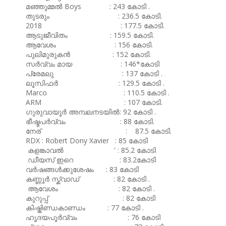
മഞ്ഞുമ്മൽ Boys : 243 കോടി .
തുടരും : 236.5 കോടി.
2018 : 177.5 കോടി.
ആടുജീവിതം : 159.5 കോടി.
ആവേശം : 156 കോടി.
പുലിമുരുകൻ : 152 കോടി.
സർവ്വം മായ : 146*കോടി
പ്രേമലു : 137 കോടി .
ലൂസിഫർ : 129.5 കോടി .
Marco : 110.5 കോടി .
ARM : 107 കോടി.
ഗുരുവായൂർ അമ്പലനടയിൽ: 92 കോടി .
ഭീഷ്മപർവ്വം : 88 കോടി.
നേര് : 87.5 കോടി.
RDX : Robert Dony Xavier : 85 കോടി
കളങ്കാവൽ ' : 85.2 കോടി
ഡീയസ് ഇറെ : 83.2കോടി
വർഷങ്ങൾക്കുശേഷം : 83 കോടി
കണ്ണൂർ സ്ക്വാഡ് : 82 കോടി .
ആവേശം : 82 കോടി .
കുറുപ്പ് : 82 കോടി
കിഷ്കിണ്ഡകാണ്ഡം : 77 കോടി .
ഹൃദയപൂർവ്വം : 76 കോടി