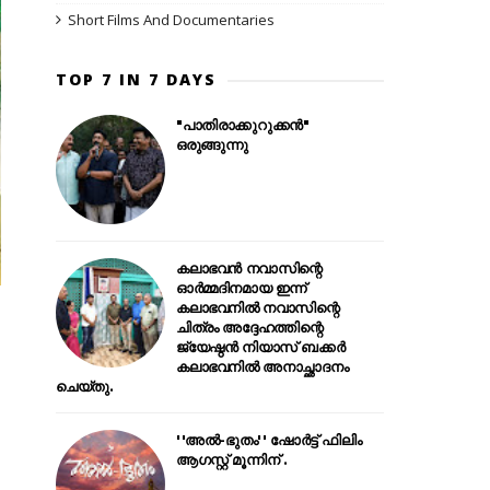
Short Films And Documentaries
TOP 7 IN 7 DAYS
"പാതിരാക്കുറുക്കൻ"
ഒരുങ്ങുന്നു
കലാഭവൻ നവാസിന്റെ
ഓർമ്മദിനമായ ഇന്ന്
കലാഭവനിൽ നവാസിന്റെ
ചിത്രം അദ്ദേഹത്തിന്റെ
ജ്യേഷ്ഠൻ നിയാസ് ബക്കർ
കലാഭവനിൽ അനാച്ഛാദനം
ചെയ്തു.
''അൽ-ഭുതം'' ഷോർട്ട് ഫിലിം
ആഗസ്റ്റ് മൂന്നിന് .