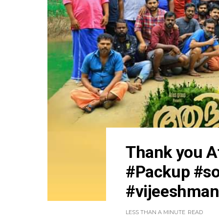
Thank you At
#Packup #so
#vijeeshman
LESS THAN A MINUTE
READ