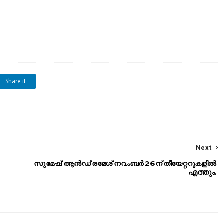
Share it
Next
സുമേഷ് ആൻഡ് രമേശ് നവംബർ 26ന് തീയേറ്ററുകളിൽ
എത്തും.