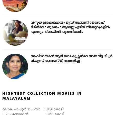
വിസ്മയ മോഹൻലാൽ -ജൂഡ് ആന്തണി ജോസഫ്
ടീമിൻ്റെ " തുടക്കം " ആഗസ്റ്റ് ഏഴിന് തിയേറ്ററുകളിൽ
എത്തും . ട്രെയിലർ പുറത്തിറങ്ങി .
സംവിധായകൻ ആദി ബാലകൃഷ്ണൻ്റെ അമ്മ റിട്ട. ടീച്ചർ
വി.എസ്. രാജമ്മ (76) അന്തരിച്ചു .
HIGHTEST COLLECTION MOVIES IN
MALAYALAM
ലോക ചാപ്റ്റർ 1: ചന്ദ്ര : 304 കോടി
L 2 : എമ്പുരാൻ : 268 കോടി