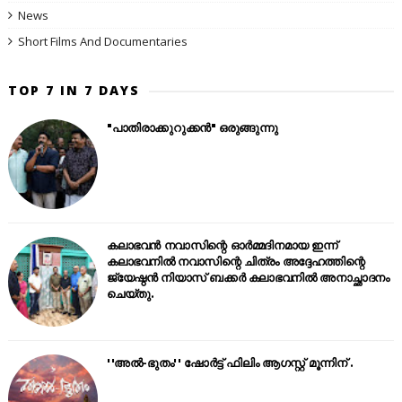
News
Short Films And Documentaries
TOP 7 IN 7 DAYS
"പാതിരാക്കുറുക്കൻ" ഒരുങ്ങുന്നു
കലാഭവൻ നവാസിന്റെ ഓർമ്മദിനമായ ഇന്ന്
കലാഭവനിൽ നവാസിന്റെ ചിത്രം അദ്ദേഹത്തിന്റെ
ജ്യേഷ്ഠൻ നിയാസ് ബക്കർ കലാഭവനിൽ അനാച്ഛാദനം
ചെയ്തു.
''അൽ-ഭുതം'' ഷോർട്ട് ഫിലിം ആഗസ്റ്റ് മൂന്നിന് .