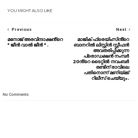
YOU MIGHT ALSO LIKE
Previous
Next
മനോജ് അരവിന്ദാക്ഷൻ്റെ
മാജിക് ഫ്രെയിംസിൻ്റെ
" ജീൻ വാൽ ജീൻ " .
ബാനറിൽ ലിസ്റ്റിൻ സ്റ്റീഫൻ
അവതരിപ്പിക്കുന്ന
പ്രൊഡക്ഷൻ നംമ്പർ
20ൻ്റെ ടൈറ്റിൽ നവംബർ
രണ്ടിന് രാവിലെ
പതിനൊന്ന് മണിയ്ക്ക്
റിലീസ് ചെയ്യും .
No Comments: