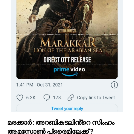
മരക്കാർ : അറബികടലിൻ്റെ സിംഹം
ആമസോൺ പ്രൈമിലേക്ക് ?