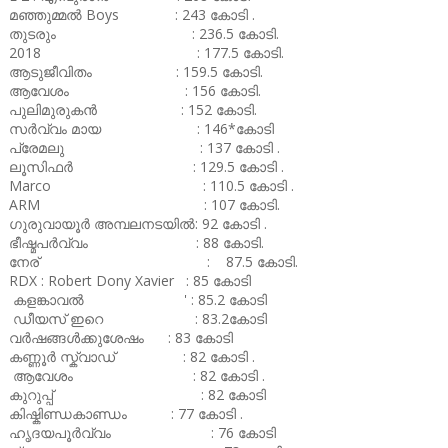
മഞ്ഞുമ്മൽ Boys : 243 കോടി .
തുടരും : 236.5 കോടി.
2018 : 177.5 കോടി.
ആടുജീവിതം : 159.5 കോടി.
ആവേശം : 156 കോടി.
പുലിമുരുകൻ : 152 കോടി.
സർവ്വം മായ : 146*കോടി
പ്രേമലു : 137 കോടി .
ലൂസിഫർ : 129.5 കോടി .
Marco : 110.5 കോടി .
ARM : 107 കോടി.
ഗുരുവായൂർ അമ്പലനടയിൽ: 92 കോടി .
ഭീഷ്മപർവ്വം : 88 കോടി.
നേര് : 87.5 കോടി.
RDX : Robert Dony Xavier : 85 കോടി
കളങ്കാവൽ ' : 85.2 കോടി
ഡീയസ് ഇറെ : 83.2കോടി
വർഷങ്ങൾക്കുശേഷം : 83 കോടി
കണ്ണൂർ സ്ക്വാഡ് : 82 കോടി .
ആവേശം : 82 കോടി .
കുറുപ്പ് : 82 കോടി
കിഷ്കിണ്ഡകാണ്ഡം : 77 കോടി .
ഹൃദയപൂർവ്വം : 76 കോടി