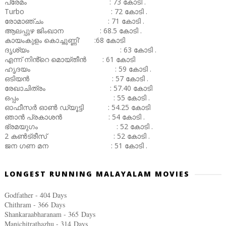
പ്രേമം : 73 കോടി .
Turbo : 72 കോടി .
രോമാഞ്ചം : 71 കോടി .
ആലപ്പുഴ ജിംഖാന : 68.5 കോടി .
കായംകുളം കൊച്ചുണ്ണി' :68 കോടി
ദൃശ്യം : 63 കോടി .
എന്ന് നിൻ്റെ മൊയ്തീൻ : 61 കോടി
ഹൃദയം : 59 കോടി .
ഒടിയൻ : 57 കോടി .
രേഖാചിത്രം : 57.40 കോടി
ഒപ്പം : 55 കോടി .
ഓഫീസർ ഓൺ ഡ്യൂട്ടി : 54.25 കോടി
ഞാൻ പ്രകാശൻ : 54 കോടി .
ഭ്രമയുഗം : 52 കോടി .
2 കൺട്രീസ് : 52 കോടി .
ജന ഗണ മന : 51 കോടി .
LONGEST RUNNING MALAYALAM MOVIES
Godfather - 404 Days
Chithram - 366
Days
Shankaraabharanam - 365
Days
Manichitrathazhu - 314
Days