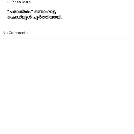
Previous
"പരാക്രമം " ഒന്നാംഘട്ട
ഷെഡ്യൂൾ പൂർത്തിയായി.
No Comments: