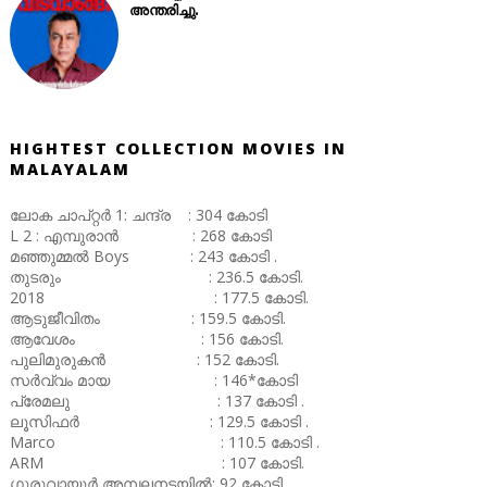
അന്തരിച്ചു.
HIGHTEST COLLECTION MOVIES IN
MALAYALAM
ലോക ചാപ്റ്റർ 1: ചന്ദ്ര : 304 കോടി
L 2 : എമ്പുരാൻ : 268 കോടി
മഞ്ഞുമ്മൽ Boys : 243 കോടി .
തുടരും : 236.5 കോടി.
2018 : 177.5 കോടി.
ആടുജീവിതം : 159.5 കോടി.
ആവേശം : 156 കോടി.
പുലിമുരുകൻ : 152 കോടി.
സർവ്വം മായ : 146*കോടി
പ്രേമലു : 137 കോടി .
ലൂസിഫർ : 129.5 കോടി .
Marco : 110.5 കോടി .
ARM : 107 കോടി.
ഗുരുവായൂർ അമ്പലനടയിൽ: 92 കോടി .