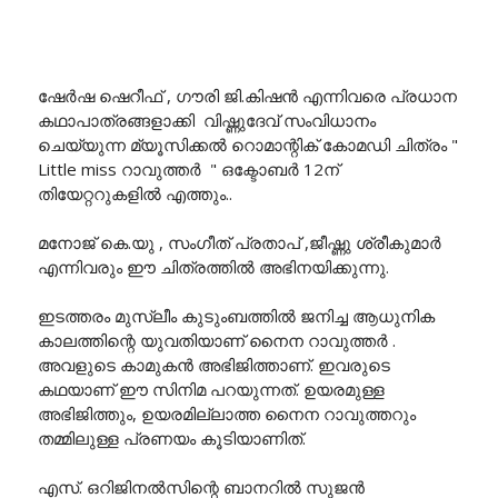
ഷേർഷ ഷെറീഫ് , ഗൗരി ജി.കിഷൻ എന്നിവരെ പ്രധാന
കഥാപാത്രങ്ങളാക്കി വിഷ്ണുദേവ് സംവിധാനം
ചെയ്യുന്ന മ്യൂസിക്കൽ റൊമാന്റിക് കോമഡി ചിത്രം "
Little miss റാവുത്തർ " ഒക്ടോബർ 12ന്
തിയേറ്ററുകളിൽ എത്തും..
മനോജ് കെ.യു , സംഗീത് പ്രതാപ് ,ജീഷ്ണു ശ്രീകുമാർ
എന്നിവരും ഈ ചിത്രത്തിൽ അഭിനയിക്കുന്നു.
ഇടത്തരം മുസ്ലീം കുടുംബത്തിൽ ജനിച്ച ആധുനിക
കാലത്തിന്റെ യുവതിയാണ് നൈന റാവുത്തർ .
അവളുടെ കാമുകൻ അഭിജിത്താണ്. ഇവരുടെ
കഥയാണ് ഈ സിനിമ പറയുന്നത്. ഉയരമുള്ള
അഭിജിത്തും, ഉയരമില്ലാത്ത നൈന റാവുത്തറും
തമ്മിലുള്ള പ്രണയം കൂടിയാണിത്.
എസ്. ഒറിജിനൽസിന്റെ ബാനറിൽ സുജൻ