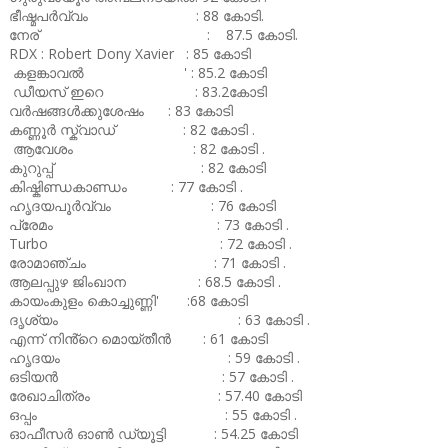
ഭീഷ്മപർവ്വം : 88 കോടി.
നേര് : 87.5 കോടി.
RDX : Robert Dony Xavier : 85 കോടി
കളങ്കാവൽ ' : 85.2 കോടി
ഡീയസ് ഇറെ : 83.2കോടി
വർഷങ്ങൾക്കുശേഷം : 83 കോടി
കണ്ണൂർ സ്ക്വാഡ് : 82 കോടി .
ആവേശം : 82 കോടി .
കുറുപ്പ് : 82 കോടി
കിഷ്കിണ്ഡകാണ്ഡം : 77 കോടി .
ഹൃദയപൂർവ്വം : 76 കോടി
പ്രേമം : 73 കോടി .
Turbo : 72 കോടി .
രോമാഞ്ചം : 71 കോടി .
ആലപ്പുഴ ജിംഖാന : 68.5 കോടി .
കായംകുളം കൊച്ചുണ്ണി' :68 കോടി
ദൃശ്യം : 63 കോടി .
എന്ന് നിൻ്റെ മൊയ്തീൻ : 61 കോടി
ഹൃദയം : 59 കോടി .
ഒടിയൻ : 57 കോടി .
രേഖാചിത്രം : 57.40 കോടി
ഒപ്പം : 55 കോടി .
ഓഫീസർ ഓൺ ഡ്യൂട്ടി : 54.25 കോടി