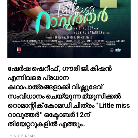
ഷേർഷ ഷെറീഫ് , ഗൗരി ജി.കിഷൻ
എന്നിവരെ പ്രധാന
കഥാപാത്രങ്ങളാക്കി വിഷ്ണുദേവ്
സംവിധാനം ചെയ്യുന്ന മ്യൂസിക്കൽ
റൊമാന്റിക് കോമഡി ചിത്രം " Little miss
റാവുത്തർ " ഒക്ടോബർ 12ന്
തിയേറ്ററുകളിൽ എത്തും..
1 MINUTE
READ