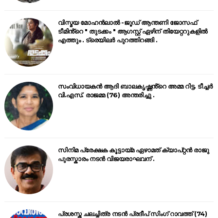
വിസ്മയ മോഹൻലാൽ -ജൂഡ് ആന്തണി ജോസഫ്
ടീമിൻ്റെ " തുടക്കം " ആഗസ്റ്റ് ഏഴിന് തിയേറ്ററുകളിൽ
എത്തും . ട്രെയിലർ പുറത്തിറങ്ങി .
സംവിധായകൻ ആദി ബാലകൃഷ്ണൻ്റെ അമ്മ റിട്ട. ടീച്ചർ
വി.എസ്. രാജമ്മ (76) അന്തരിച്ചു .
സിനിമ പ്രേക്ഷക കൂട്ടായ്മ ഏഴാമത് ക്യാപ്റ്റൻ രാജു
പുരസ്കാരം നടൻ വിജയരാഘവന് .
പ്രശസ്ത ചലച്ചിത്ര നടൻ പ്രദീപ് സിംഗ് റാവത്ത് (74)