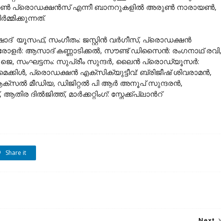
രായൺ പ്രൊഡക്ഷൻസ് എന്നീ ബാനറുകളിൽ അരുൺ നാരായൺ,
മ്മിക്കുന്നത്.
ഷാദ് യൂസഫ്, സംഗീതം: ജസ്റ്റിൻ വർഗീസ്, പ്രൊഡക്ഷൻ
ർ: ആസാദ് കണ്ണാടിക്കൽ, സൗണ്ട് ഡിസൈൻ: രംഗനാഥ് രവി
ൽവി ജെ, സംഘട്ടനം: സുപ്രീം സുന്ദർ, ലൈൻ പ്രൊഡ്യൂസർ:
്കിൾ, പ്രൊഡക്ഷൻ എക്സിക്യുട്ടീവ്: ബ്രിജീഷ്‌ ശിവരാമൻ,
: ആക്സൽ മീഡിയ, ഡിജിറ്റൽ പി ആർ അനൂപ് സുന്ദരൻ,
ിൽജിത്ത്, മാർക്കറ്റിംഗ്: സ്നേക്ക്പ്ലാന്‍റ്
Share it
Next