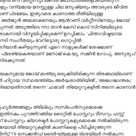
ളും വന്യമായ മനസ്സുള്ള ചില മനുഷ്യരും അവരുടെ ജീവിത
ാണ് പ്രമേയം. ഇതുവരെ കാണാത്ത രീതിയിലുള്ള
ം അർജുൻ അശോകനേയും ആന്‍റണി വർഗ്ഗീസിനേയും ജോയ്
്നത്. അടുത്തിടെ ന്നാ താൻ കേസ് കൊട് സിനിമയിലൂടെ
യി വിസ്മയിപ്പിക്കുമെന്ന് ഉറപ്പിക്കാം. 'ചിന്താവിഷ്ടയായ
നടി സംഗീതയും വേറിട്ടൊരു ഗെറ്റപ്പിൽ
 അറിയാൻ കഴിയുന്നുണ്ട്. ഏറെ നാളുകള്‍ക്ക് ശേഷമാണ്
തും പ്രേത്യേകതയാണ്. മനോജ് കെ.യു, സജിൻ ഗോപു, അനുരൂപ്
ക്കുന്നത്.
ധായകനുമായ ജോയ് മാത്യു ഒരുക്കിയിരിക്കുന്ന തിരക്കഥയിലാണ്
പ്പർ ഹിറ്റായ 'സ്വാതന്ത്ര്യം അര്‍ദ്ധരാത്രിയിൽ', 'അജഗജാന്തരം'
 ചിത്രമായതിനാൽ തന്നെ 'ചാവേർ' തിയേറ്ററുകളിൽ തന്നെ കാണാൻ
ുഹൂർത്തങ്ങളും ത്രില്ലും സസ്പെൻസുമൊക്കെ
തിനകം പുറത്തിറങ്ങിയ ടൈറ്റിൽ പോസ്റ്ററും ടീസറും ഫസ്റ്റ്‍
 പോസ്റ്ററും ക്യാരക്ടര്‍ പോസ്റ്ററുകളുമൊക്കെ നൽകിയിരുന്ന
ായി തിയേറ്ററുകളിൽ കാണികളെ പിടിച്ചിരുത്തുന്ന
ിനിറ്റ് 19 സെക്കൻഡ് ദൈർഘ്യമുള്ള ട്രെയിലർ നൽകുന്ന