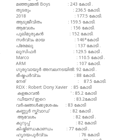
മഞ്ഞുമ്മൽ Boys : 243 കോടി .
തുടരും : 236.5 കോടി.
2018 : 177.5 കോടി.
ആടുജീവിതം : 159.5 കോടി.
ആവേശം : 156 കോടി.
പുലിമുരുകൻ : 152 കോടി.
സർവ്വം മായ : 146*കോടി
പ്രേമലു : 137 കോടി .
ലൂസിഫർ : 129.5 കോടി .
Marco : 110.5 കോടി .
ARM : 107 കോടി.
ഗുരുവായൂർ അമ്പലനടയിൽ: 92 കോടി .
ഭീഷ്മപർവ്വം : 88 കോടി.
നേര് : 87.5 കോടി.
RDX : Robert Dony Xavier : 85 കോടി
കളങ്കാവൽ ' : 85.2 കോടി
ഡീയസ് ഇറെ : 83.2കോടി
വർഷങ്ങൾക്കുശേഷം : 83 കോടി
കണ്ണൂർ സ്ക്വാഡ് : 82 കോടി .
ആവേശം : 82 കോടി .
കുറുപ്പ് : 82 കോടി
കിഷ്കിണ്ഡകാണ്ഡം : 77 കോടി .
ഹൃദയപൂർവ്വം : 76 കോടി