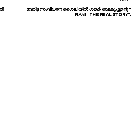
റർ
വേറിട്ട സംവിധാന ശൈലിയിൽ ശങ്കർ രാമകൃഷ്ണന്റെ "
RANI : THE REAL STORY".