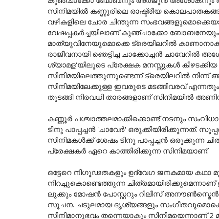
സിനിമയിൽ കണ്ണൂരിലെ രാഷ്ട്രീയ കൊലപാതകങ്ങ
വഴികളിലെ ചോര ചിന്തുന്ന സംഭവങ്ങളുമൊക്കെയ
വേഷപ്പകർച്ചയിലാണ് കുഞ്ചാക്കോ ബോബനേയു
മാത്യുവിനേയുമൊക്കെ ട്രെയിലറിൽ കാണാനാകുന
രാജീവനായി ഞെട്ടിച്ച ചാക്കോച്ചൻ ചാവേറിൽ അശോകനാ
ശ്യാമള'യിലൂടെ പ്രേക്ഷക മനസ്സുകള്‍ കീഴടക്കിയ 
സിനിമയിലെത്തുന്നുണ്ടെന്ന് ട്രെയിലറിൽ നിന്ന്
സിനിമയിലേക്കുള്ള ഇവരുടെ മടങ്ങിവരവ് എന്ന
തുടങ്ങി നിരവധി താരങ്ങളാണ് സിനിമയിൽ അണിനിര
കണ്ണൂര്‍ പശ്ചാത്തലമാക്കിക്കൊണ്ട് നടനും സംവി
ടിനു പാപ്പച്ചൻ 'ചാവേർ' ഒരുക്കിയിരിക്കുന്നത്. സൂ
സിനിമകൾക്ക് ശേഷം ടിനു പാപ്പച്ചൻ ഒരുക്കുന്ന
പ്രേക്ഷകർ ഏറെ കാത്തിരിക്കുന്ന സിനിമയാണ്.
ഒട്ടേറെ നിഗൂഢതകളും ഉദ്വേഗ ജനകമായ കഥാ മ
നിറച്ചുകൊണ്ടെത്തുന്ന ചിത്രമായിരിക്കുമെന്നാണ് ഇ
ലുക്കും മോഷൻ പോസ്റ്ററും റിലീസ് അനൗൺസ്മെന്‍റ്
സൂചന. ചടുലമായ ദൃശ്യങ്ങളും സംഗീതവുമൊക്കെയ
സിനിമാനുഭവം തന്നെയാകും സിനിമയെന്നാണ് 2 മ