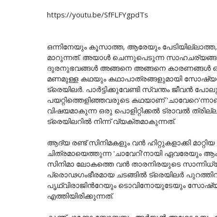
https://youtu.be/SfFLFYgpdTs
ഒന്നിനേയും കൂസാത്ത, ആരേയും പേടിയില്ലാത്ത
മാറുന്നത്. അയാൾ ചെന്നുപെടുന്ന സാഹചര്യങ്ങള്
ദുരനുഭവങ്ങള്‍ അങ്ങനെ അങ്ങനെ കാരണങ്ങള്‍ ഒ
മണമുള്ള കഥയും കഥാപാത്രങ്ങളുമായി സോഷ്യൽ 
ട്രെയിലർ. പാർട്ടിക്കുവേണ്ടി സ്വന്തം ജീവൻ പോല
പയറ്റിത്തെളിഞ്ഞവരുടെ കഥയാണ് 'ചാവേറെ'ന്നാണ്
വിഷയമാകുന്ന ഒരു പൊളിറ്റിക്കൽ ട്രാവൽ ത്രില്
ട്രെയിലറിൽ നിന്ന് വ്യക്തമാകുന്നത്.
ആദ്യ രണ്ട് സിനിമകളും വൻ ഹിറ്റുകളാക്കി മാറ്റിയ
ചിത്രമായെത്തുന്ന 'ചാവേറി'നായി ഏവരേയും ആകാം
സിനിമാ ലോകത്തെ വൻ താരനിരയുടെ സാന്നിധ്യ
പ്രൊഢഗംഭീരമായ ചടങ്ങിൽ ട്രെയിലർ പുറത്തിറക
പൃഥ്വിരാജിന്‍റേയും ടൊവിനോയുടേയും സോഷ്യ
എത്തിയിരിക്കുന്നത്.
കുഞ്ചാക്കോ ബോബനും അർജുൻ അശോകനും ആന്‍റണ