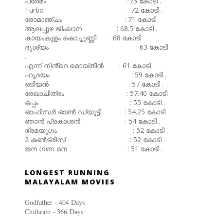
പ്രേമം : 73 കോടി .
Turbo : 72 കോടി .
രോമാഞ്ചം : 71 കോടി .
ആലപ്പുഴ ജിംഖാന : 68.5 കോടി .
കായംകുളം കൊച്ചുണ്ണി' :68 കോടി
ദൃശ്യം : 63 കോടി
,
.
എന്ന് നിൻ്റെ മൊയ്തീൻ : 61 കോടി
ഹൃദയം : 59 കോടി .
ഒടിയൻ : 57 കോടി .
രേഖാചിത്രം : 57.40 കോടി
ഒപ്പം : 55 കോടി .
ഓഫീസർ ഓൺ ഡ്യൂട്ടി : 54.25 കോടി
ഞാൻ പ്രകാശൻ : 54 കോടി .
ഭ്രമയുഗം : 52 കോടി .
2 കൺട്രീസ് : 52 കോടി .
ജന ഗണ മന : 51 കോടി .
LONGEST RUNNING
MALAYALAM MOVIES
Godfather - 404 Days
Chithram - 366
Days