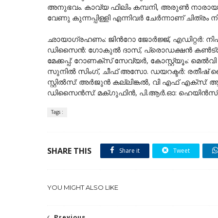
അനുഭവം. കാവ്യ ഫിലിം കമ്പനി, അരുൺ നാ
വേണു കുന്നപ്പിള്ളി എന്നിവർ ചേർന്നാണ് ചിത്രം നിർ
ഛായാഗ്രഹണം: ജിന്‍റോ ജോർജ്ജ്, എഡിറ്റർ: നി
ഡിസൈൻ: ഗോകുൽ ദാസ്, പ്രൊഡക്ഷൻ കൺട്രോള
മേക്കപ്പ്: റോണക്സ് സേവ്യർ, കോസ്റ്റ്യൂം: മെ
സുനിൽ സിംഗ്, ചീഫ് അസോ. ഡയറക്ടർ: രതീഷ് മൈക
സ്റ്റിൽസ്: അർജുൻ കല്ലിങ്കൽ, വി എഫ് എക്സ്
ഡിസൈൻസ്‌: മക്ഗുഫിൻ, പി.ആർ.ഓ: ഹെയിൻസ്, ആതിര ദ
Tags :
SHARE THIS
Share it
Tweet
YOU MIGHT ALSO LIKE
Previous