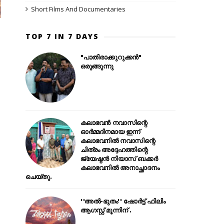
Short Films And Documentaries
TOP 7 IN 7 DAYS
"പാതിരാക്കുറുക്കൻ"
ഒരുങ്ങുന്നു
കലാഭവൻ നവാസിന്റെ
ഓർമ്മദിനമായ ഇന്ന്
കലാഭവനിൽ നവാസിന്റെ
ചിത്രം അദ്ദേഹത്തിന്റെ
ജ്യേഷ്ഠൻ നിയാസ് ബക്കർ
കലാഭവനിൽ അനാച്ഛാദനം
ചെയ്തു.
''അൽ-ഭുതം'' ഷോർട്ട് ഫിലിം
ആഗസ്റ്റ് മൂന്നിന് .