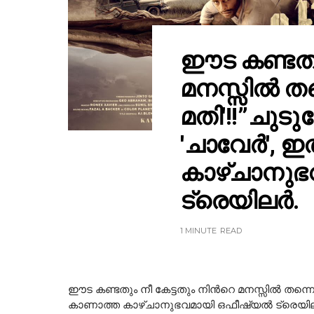
ഈട കണ്ടതും
മനസ്സിൽ തന
മതി'!!”ചു
'ചാവേർ', 
കാഴ്ചാനു
ട്രെയിലർ.
1 MINUTE
READ
ഈട കണ്ടതും നീ കേട്ടതും നിന്‍റെ മനസ്സിൽ തന്
കാണാത്ത കാഴ്ചാനുഭവമായി ഒഫീഷ്യൽ ട്രെയി