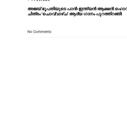
അജയ് ഭൂപതിയുടെ പാൻ-ഇന്ത്യൻ ആക്ഷൻ ഹൊ
ചിത്രം ‘ചൊവ്വാഴ്ച’ ആദ്യ ഗാനം പുറത്തിറങ്ങി!
No Comments: