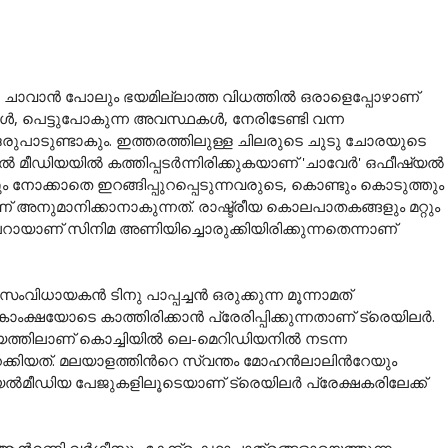
, ചാവാൻ പോലും ഭയമില്ലാത്ത വിധത്തിൽ ഒരാളെപ്പോഴാണ്
‍, പെട്ടുപോകുന്ന അവസ്ഥകള്‍, നേരിടേണ്ടി വന്ന
രുപാടുണ്ടാകും. ഇത്തരത്തിലുള്ള ചിലരുടെ ചുടു ചോരയുടെ
മീഡിയയിൽ കത്തിപ്പടർന്നിരിക്കുകയാണ് 'ചാവേർ' ഒഫീഷ്യൽ
ും നോക്കാതെ ഇറങ്ങിപ്പുറപ്പെടുന്നവരുടെ, കൊണ്ടും കൊടുത്തും
 അനുമാനിക്കാനാകുന്നത്. രാഷ്ട്രീയ കൊലപാതകങ്ങളും മറ്റും
ലറായാണ് സിനിമ അണിയിച്ചൊരുക്കിയിരിക്കുന്നതെന്നാണ്
 സംവിധായകൻ ടിനു പാപ്പച്ചൻ ഒരുക്കുന്ന മൂന്നാമത്
ക്ഷയോടെ കാത്തിരിക്കാൻ പ്രേരിപ്പിക്കുന്നതാണ് ട്രെയിലർ.
ത്തിലാണ് കൊച്ചിയിൽ ലെ-മെറിഡിയനിൽ നടന്ന
്കിയത്. മലയാളത്തിന്‍റെ സ്വന്തം മോഹൻലാലിന്‍റേയും
ൽമീഡിയ പേജുകളിലൂടെയാണ് ട്രെയിലർ പ്രേക്ഷകരിലേക്ക്
ി വ‍ർഗ്ഗീസും കേന്ദ്ര കഥാപാത്രങ്ങളായെത്തുന്ന