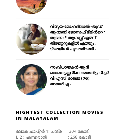
വിസ്മയ മോഹൻലാൽ -ജൂഡ്
ആന്തണി ജോസഫ് ടീമിൻ്റെ "
തുടക്കം " ആഗസ്റ്റ് ഏഴിന്
തിയേറ്ററുകളിൽ എത്തും .
ട്രെയിലർ പുറത്തിറങ്ങി .
സംവിധായകൻ ആദി
ബാലകൃഷ്ണൻ്റെ അമ്മ റിട്ട. ടീച്ചർ
വി.എസ്. രാജമ്മ (76)
അന്തരിച്ചു .
HIGHTEST COLLECTION MOVIES
IN MALAYALAM
ലോക ചാപ്റ്റർ 1: ചന്ദ്ര : 304 കോടി
L 2 : എമ്പുരാൻ : 268 കോടി