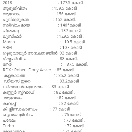
2018 : 177.5 കോടി.
ആടുജീവിതം : 159.5 കോടി.
ആവേശം : 156 കോടി.
പുലിമുരുകൻ : 152 കോടി.
സർവ്വം മായ : 146*കോടി
പ്രേമലു : 137 കോടി .
ലൂസിഫർ : 129.5 കോടി .
Marco : 110.5 കോടി .
ARM : 107 കോടി.
ഗുരുവായൂർ അമ്പലനടയിൽ: 92 കോടി .
ഭീഷ്മപർവ്വം : 88 കോടി.
നേര് : 87.5 കോടി.
RDX : Robert Dony Xavier : 85 കോടി
കളങ്കാവൽ ' : 85.2 കോടി
ഡീയസ് ഇറെ : 83.2കോടി
വർഷങ്ങൾക്കുശേഷം : 83 കോടി
കണ്ണൂർ സ്ക്വാഡ് : 82 കോടി .
ആവേശം : 82 കോടി .
കുറുപ്പ് : 82 കോടി
കിഷ്കിണ്ഡകാണ്ഡം : 77 കോടി .
ഹൃദയപൂർവ്വം : 76 കോടി
പ്രേമം : 73 കോടി .
Turbo : 72 കോടി .
രോമാഞ്ചം : 71 കോടി .