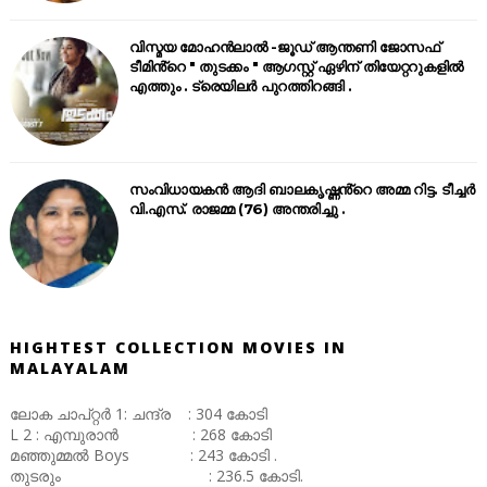
വിസ്മയ മോഹൻലാൽ -ജൂഡ് ആന്തണി ജോസഫ്
ടീമിൻ്റെ " തുടക്കം " ആഗസ്റ്റ് ഏഴിന് തിയേറ്ററുകളിൽ
എത്തും . ട്രെയിലർ പുറത്തിറങ്ങി .
സംവിധായകൻ ആദി ബാലകൃഷ്ണൻ്റെ അമ്മ റിട്ട. ടീച്ചർ
വി.എസ്. രാജമ്മ (76) അന്തരിച്ചു .
HIGHTEST COLLECTION MOVIES IN
MALAYALAM
ലോക ചാപ്റ്റർ 1: ചന്ദ്ര : 304 കോടി
L 2 : എമ്പുരാൻ : 268 കോടി
മഞ്ഞുമ്മൽ Boys : 243 കോടി .
തുടരും : 236.5 കോടി.