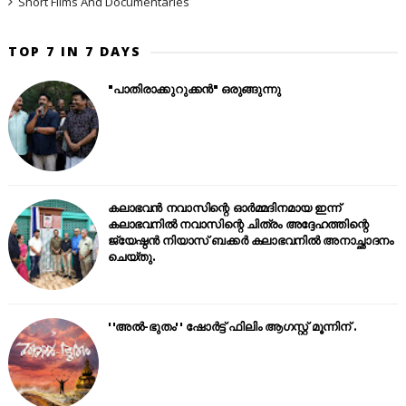
Short Films And Documentaries
TOP 7 IN 7 DAYS
"പാതിരാക്കുറുക്കൻ" ഒരുങ്ങുന്നു
കലാഭവൻ നവാസിന്റെ ഓർമ്മദിനമായ ഇന്ന്
കലാഭവനിൽ നവാസിന്റെ ചിത്രം അദ്ദേഹത്തിന്റെ
ജ്യേഷ്ഠൻ നിയാസ് ബക്കർ കലാഭവനിൽ അനാച്ഛാദനം
ചെയ്തു.
''അൽ-ഭുതം'' ഷോർട്ട് ഫിലിം ആഗസ്റ്റ് മൂന്നിന് .