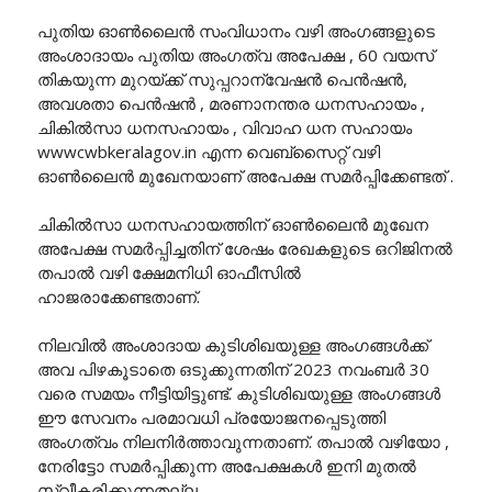
പുതിയ ഓൺലൈൻ സംവിധാനം വഴി അംഗങ്ങളുടെ
അംശാദായം പുതിയ അംഗത്വ അപേക്ഷ , 60 വയസ്
തികയുന്ന മുറയ്ക്ക് സുപ്പറാന്വേഷൻ പെൻഷൻ,
അവശതാ പെൻഷൻ , മരണാനന്തര ധനസഹായം ,
ചികിൽസാ ധനസഹായം , വിവാഹ ധന സഹായം
wwwcwbkeralagov.in എന്ന വെബ്സൈറ്റ് വഴി
ഓൺലൈൻ മുഖേനയാണ് അപേക്ഷ സമർപ്പിക്കേണ്ടത് .
ചികിൽസാ ധനസഹായത്തിന് ഓൺലൈൻ മുഖേന
അപേക്ഷ സമർപ്പിച്ചതിന് ശേഷം രേഖകളുടെ ഒറിജിനൽ
തപാൽ വഴി ക്ഷേമനിധി ഓഫീസിൽ
ഹാജരാക്കേണ്ടതാണ്.
നിലവിൽ അംശാദായ കുടിശിഖയുള്ള അംഗങ്ങൾക്ക്
അവ പിഴകൂടാതെ ഒടുക്കുന്നതിന് 2023 നവംബർ 30
വരെ സമയം നീട്ടിയിട്ടുണ്ട്. കുടിശിഖയുള്ള അംഗങ്ങൾ
ഈ സേവനം പരമാവധി പ്രയോജനപ്പെടുത്തി
അംഗത്വം നിലനിർത്താവുന്നതാണ്. തപാൽ വഴിയോ ,
നേരിട്ടോ സമർപ്പിക്കുന്ന അപേക്ഷകൾ ഇനി മുതൽ
സ്വീകരിക്കുന്നതല്ല .