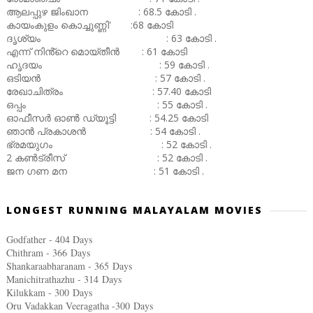
ആലപ്പുഴ ജിംഖാന : 68.5 കോടി .
കായംകുളം കൊച്ചുണ്ണി' :68 കോടി
ദൃശ്യം : 63 കോടി .
എന്ന് നിൻ്റെ മൊയ്തീൻ : 61 കോടി
ഹൃദയം : 59 കോടി .
ഒടിയൻ : 57 കോടി .
രേഖാചിത്രം : 57.40 കോടി
ഒപ്പം : 55 കോടി .
ഓഫീസർ ഓൺ ഡ്യൂട്ടി : 54.25 കോടി
ഞാൻ പ്രകാശൻ : 54 കോടി .
ഭ്രമയുഗം : 52 കോടി .
2 കൺട്രീസ് : 52 കോടി .
ജന ഗണ മന : 51 കോടി .
LONGEST RUNNING MALAYALAM MOVIES
Godfather - 404 Days
Chithram - 366
Days
Shankaraabharanam - 365
Days
Manichitrathazhu - 314
Days
Kilukkam - 300
Days
Oru Vadakkan Veeragatha -300
Days